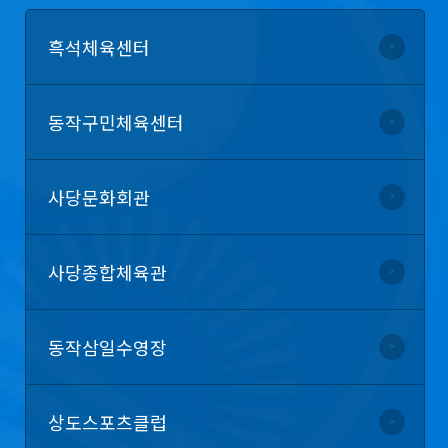
흑석
체육센터
동작구민
체육센터
사당
문화회관
사당종합
체육관
동작삼일
수영장
상도
스포츠클럽