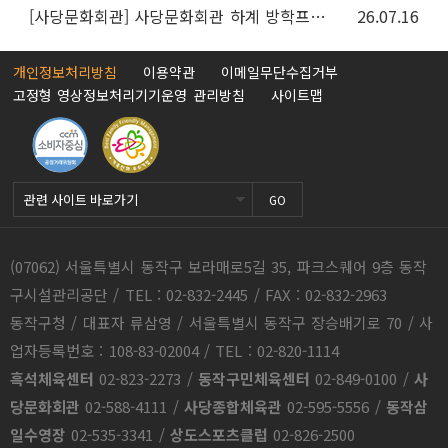
사당문화회관
사당문화회관 하계 방학프로그램 및 추가 회원모집 안내
26.07.16
개인정보처리방침
이용약관
이메일무단수집거부
고정형 영상정보처리기기운영 관리방침
사이트맵
GO
(07062) 서울특별시 동작구 보라매로5길 35, 파크스퀘어 9층 동작
구시설관리공단 / TEL : 02-832-2445 / FAX : 02-832-2963
동작구청 / 대표자 류삼영 / 서울특별시 동작구 장승배기로 70 / 사
업자등록번호 : 108-83-02004 / TEL : 02-820-1114
흑석체육센터
02-823-2273
/
동작구민체육센터
02-849-0100
/
사
당문화회관
02-588-4111
/
사당종합체육관
02-595-5556
/
동작삼
일수영장
02-535-3341
/
상도스포츠클럽
02-826-2500