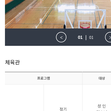
01
|
01
<
체육관
프로그램
대상
성 인
정기