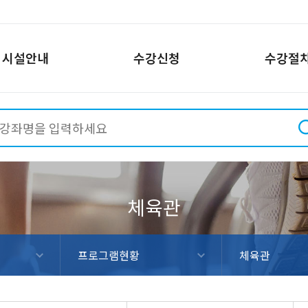
시설안내
수강신청
수강절
회관
신규추천강좌
상도스포츠클럽
PC 수강신청방법
사당종합체육관
일정안내
동작
시설현황
시설현황
시설
황
프로그램현황
프로그램현황
프로
이용안내
이용안내
이용
신청
온라인수강신청
온라인수강신청
온라
강사소개
강사소개
강사
프로그램현황
체육관
통안내
위치 및 교통안내
위치 및 교통안내
위치
스테이션
장
니스장
시설현황
프로그램현황
이용안내
온라인수강신청
강사소개
위치 및 교통안내
수영장
헬스장
체육관
다목적실
서킷나이트
기구필라테스