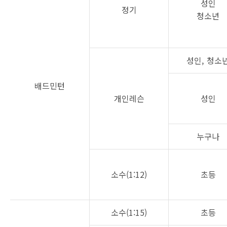
성인
정기
청소년
성인, 청소
배드민턴
개인레슨
성인
누구나
소수(1:12)
초등
소수(1:15)
초등