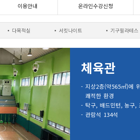
이용안내
온라인수강신청
다목적실
서킷나이트
기구필라테스
체육관
-
지상2층(약565㎡)에
쾌적한 환경
-
탁구, 배드민턴, 농구,
-
관람석 134석