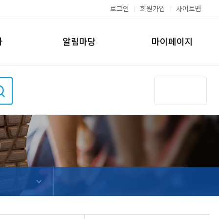
로그인
회원가입
사이트맵
차
알림마당
마이페이지
상도역 파크골
삼일수영장
사물함신청내역
강좌 장바구니
동작파크골프장
모바일 수강신청방법
FAQ
프스테이션
현황
시설현황 및 이용안
시설현황 및 이용안
내
내
그램현황
안내
인수강신청
소개
 및 교통안내