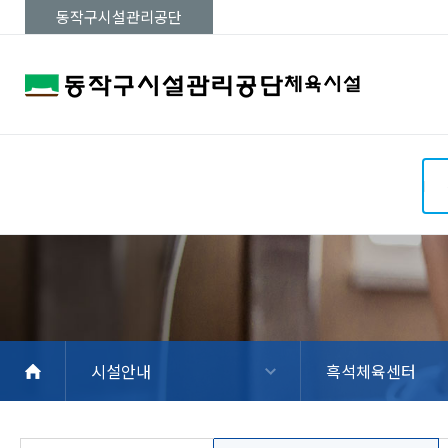
동작구시설관리공단
동작구민체육센
흑석체육센터
공지사항
회원가입방법
온라인수강신청
수강신청내역
사당문화
터
시설현황
시설현황
시설현황
프로그램현황
프로그램현황
프로그램현
이용안내
이용안내
이용안내
온라인수강신청
온라인수강신청
온라인수강
강사소개
강사소개
강사소개
시설안내
흑석체육센터
위치 및 교통안내
위치 및 교통안내
위치 및 교
시설안내
수강신청
수강절차
알림마당
마이페이지
회원기능
사이트도우미
흑석체육센터
동작구민체육센터
사당문화회관
상도스포츠클럽
사당종합체육관
동작삼일수영장
동작파크골프장
상도역 파크골프
현충실내배드민턴
동작주차공원 테