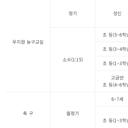
정기
성인
초 등(5~6학
우지원 농구교실
초 등(3~4학
소수(1:15)
초 등(1~3학
고급반
초 등(4~6학
6~7세
축 구
월정기
초 등(1~3학