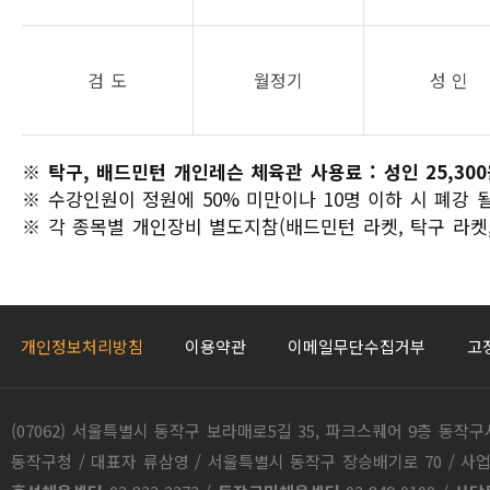
검 도
월정기
성 인
※
탁구, 배드민턴 개인레슨 체육관 사용료 : 성인 25,300원
※ 수강인원이 정원에 50% 미만이나 10명 이하 시 폐강 
※ 각 종목별 개인장비 별도지참(배드민턴 라켓, 탁구 라켓,
개인정보처리방침
이용약관
이메일무단수집거부
고
(07062) 서울특별시 동작구 보라매로5길 35, 파크스퀘어 9층 동작구시설관리공단
동작구청 / 대표자 류삼영 / 서울특별시 동작구 장승배기로 70 / 사업자등록번호 