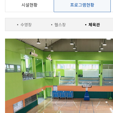
현충실내배드민
동작주차공원
시설현황
프로그램현황
턴장
테니스장
시설현황
시설현황
이용안내
위치 및 교통안내
수영장
헬스장
체육관
프로그램 현황
온라인 수강신청
강사소개
위치 및 교통안내