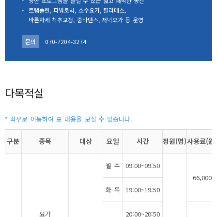
-
양한 프로그램을 즐길 수 있는 넓고 쾌적한 공간
-
트램폴린, 파워로빅, 소수요가, 필라테스,
바른자세 척추교정, 줌바댄스, 저녁요가 등 운영
문의
070-7204-3274
다목적실
구분
종목
대상
요일
시간
정원(명)
사용료(원)
월 수
09:00~09:50
66,000
화 목
19:00~19:50
요가
20:00~20:50