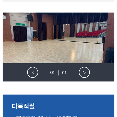
01
|
01
<
>
다목적실