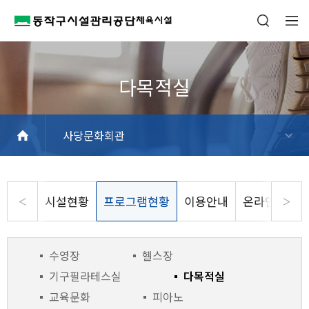
사당문화회관
흑석체육센터
동작구민체육센터
사당문화회관
상도스포츠클럽
사당종합체육관
동작삼일수영장
동작파크골프장
상도역 파크골프스테이션
현충실내배드민턴장
동작주차공원 테니스장
시설현황
프로그램현황
이용안내
온라인수강신
수영장
헬스장
기구필라테스실
다목적실
교육문화
피아노