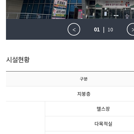
01
|
10
<
시설현황
구분
지붕층
헬스장
다목적실