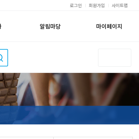
로그인
회원가입
사이트맵
차
알림마당
마이페이지
상도역 파크골
삼일수영장
사물함신청내역
강좌 장바구니
동작파크골프장
모바일 수강신청방법
FAQ
프스테이션
현황
시설현황 및 이용안
시설현황 및 이용안
내
내
그램현황
안내
인수강신청
소개
 및 교통안내