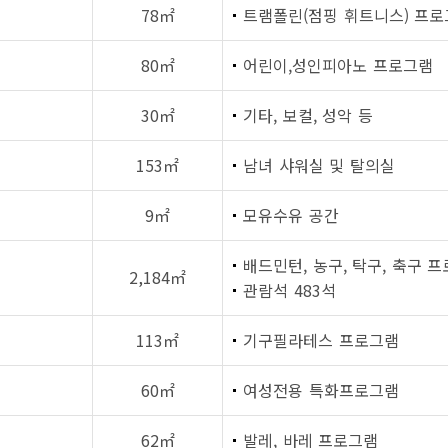
78㎡
트램폴린(점핑 휘트니스) 프
80㎡
어린이,성인피아노 프로그램
30㎡
기타, 보컬, 성악 등
153㎡
남녀 샤워실 및 탈의실
9㎡
모유수유 공간
배드민턴, 농구, 탁구, 축구 
2,184㎡
관람석 483석
113㎡
기구필라테스 프로그램
60㎡
여성전용 특화프로그램
62㎡
발레, 바레 프로그램