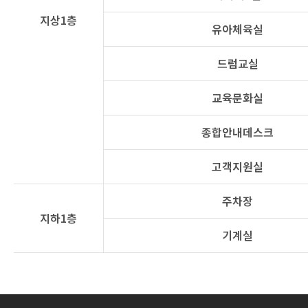
지상1층
유아체육실
드럼교실
교육문화실
종합안내데스크
고객지원실
주차장
지하1층
기계실