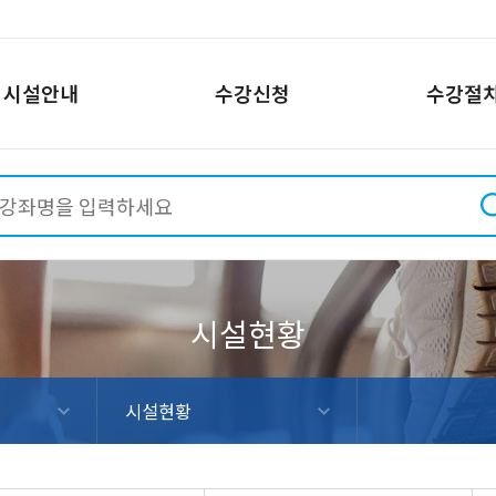
시설안내
수강신청
수강절
회관
신규추천강좌
상도스포츠클럽
PC 수강신청방법
사당종합체육관
일정안내
동작
시설현황
시설현황
시설
황
프로그램현황
프로그램현황
프로
이용안내
이용안내
이용
신청
온라인수강신청
온라인수강신청
온라
강사소개
강사소개
강사
시설현황
통안내
위치 및 교통안내
위치 및 교통안내
위치
스테이션
장
니스장
시설현황
프로그램현황
이용안내
온라인수강신청
강사소개
위치 및 교통안내