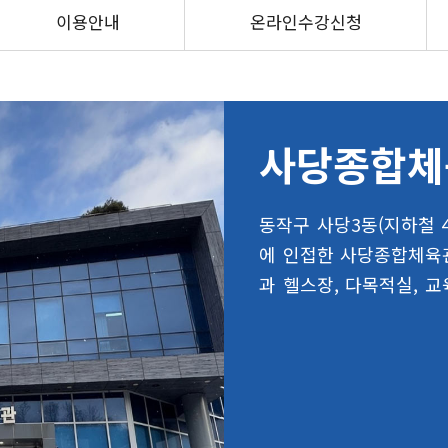
이용안내
온라인수강신청
사당종합체
동작구 사당3동(지하철 4
에 인접한 사당종합체육관
과 헬스장, 다목적실, 