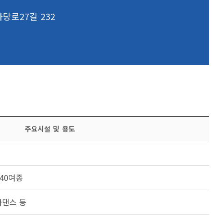
당로27길 232
주요시설 및 용도
40여종
바댄스 등