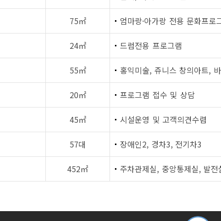
75㎡
엄마랑·아가랑 전용 문화프로
24㎡
드럼전용 프로그램
55㎡
홍익미술, 쥬니스 창의아트, 
20㎡
프로그램 접수 및 상담
45㎡
시설운영 및 고객의견수렴
57대
장애인2, 경차3, 전기차3
452㎡
주차관제실, 중앙통제실, 발전실