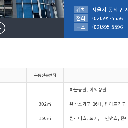
위치
서울시 동작구 사
전화
(02)595-5556
팩스
(02)595-5596
>
운동전용면적
하늘공원, 야외정원
302㎡
유산소기구 26대, 웨이트기구 
156㎡
필라테스, 요가, 라인댄스, 줌