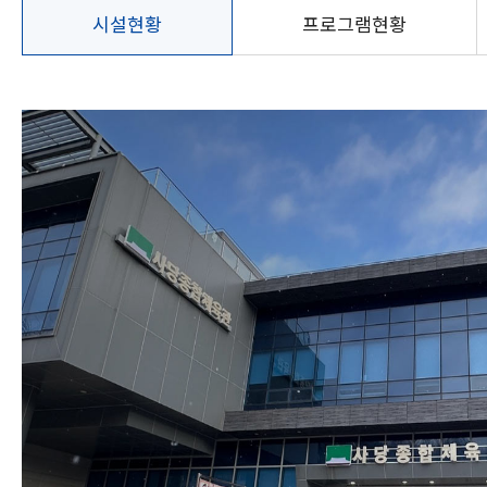
현충실내배드민
동작주차공원
시설현황
프로그램현황
턴장
테니스장
시설현황
시설현황
이용안내
위치 및 교통안내
프로그램 현황
온라인 수강신청
강사소개
위치 및 교통안내