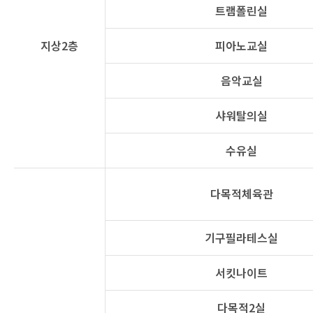
트램폴린실
지상2층
피아노교실
음악교실
샤워탈의실
수유실
다목적체육관
기구필라테스실
서킷나이트
다목적2실