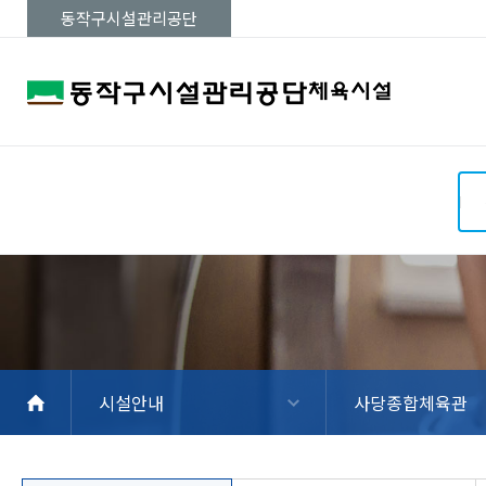
동작구시설관리공단
동작구민체육센
흑석체육센터
공지사항
회원가입방법
온라인수강신청
수강신청내역
사당문화
터
시설현황
시설현황
시설현황
프로그램현황
프로그램현황
프로그램현
이용안내
이용안내
이용안내
온라인수강신청
온라인수강신청
온라인수강
강사소개
강사소개
강사소개
시설안내
사당종합체육관
위치 및 교통안내
위치 및 교통안내
위치 및 교
시설안내
수강신청
수강절차
알림마당
마이페이지
회원기능
사이트도우미
흑석체육센터
동작구민체육센터
사당문화회관
상도스포츠클럽
사당종합체육관
동작삼일수영장
동작파크골프장
상도역 파크골프
현충실내배드민턴
동작주차공원 테