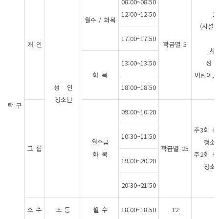
08:00~08:50
12:00~12:50
10
월수 / 화목
(시설이
17:00~17:50
개 인
학급별 5
시
13:00~13:50
성 인
화 목
어린이,청
성 인
18:00~18:50
청소년
탁 구
09:00~10:20
주3회 성
10:30~11:50
월수금
청소년
그 룹
학급별 25
화 목
주2회 성
19:00~20:20
청소년
20:30~21:50
소 수
초 등
월 수
18:00~18:50
12
5