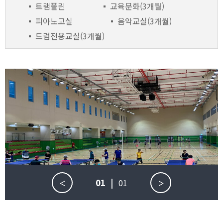
트램폴린
교육문화(3개월)
피아노교실
음악교실(3개월)
드럼전용교실(3개월)
01
|
01
<
>