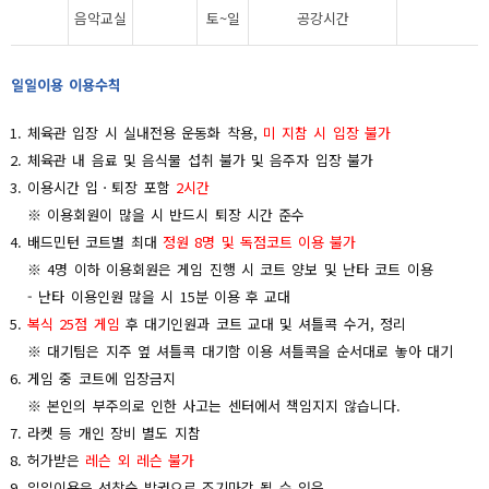
음악교실
토~일
공강시간
일일이용 이용수칙
체육관 입장 시 실내전용 운동화 착용,
미 지참 시 입장 불가
체육관 내 음료 및 음식물 섭취 불가 및 음주자 입장 불가
이용시간 입ㆍ퇴장 포함
2시간
※ 이용회원이 많을 시 반드시 퇴장 시간 준수
배드민턴 코트별 최대
정원 8명 및 독점코트 이용 불가
※ 4명 이하 이용회원은 게임 진행 시 코트 양보 및 난타 코트 이용
- 난타 이용인원 많을 시 15분 이용 후 교대
복식 25점 게임
후 대기인원과 코트 교대 및 셔틀콕 수거, 정리
※ 대기팀은 지주 옆 셔틀콕 대기함 이용 셔틀콕을 순서대로 놓아 대기
게임 중 코트에 입장금지
※ 본인의 부주의로 인한 사고는 센터에서 책임지지 않습니다.
라켓 등 개인 장비 별도 지참
허가받은
레슨 외 레슨 불가
일일이용은 선착순 발권으로 조기마감 될 수 있음