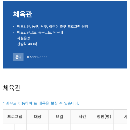
체육관
-
배드민턴, 농구, 탁구, 어린이 축구 프로그램 운영
-
배드민턴코트, 농구코트, 탁구대
시설운영
-
관람석 483석
문의
02-595-5556
체육관
프로그램
대상
요일
시간
정원(명)
사용