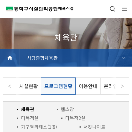
사당종합체육관
흑석체육센터
동작구민체육센터
사당문화회관
상도스포츠클럽
사당종합체육관
동작삼일수영장
동작파크골프장
상도역 파크골프스테이션
현충실내배드민턴장
동작주차공원 테니스장
시설현황
프로그램현황
이용안내
온라인수강신
체육관
헬스장
다목적실
다목적2실
기구필라테스(1:8)
서킷나이트