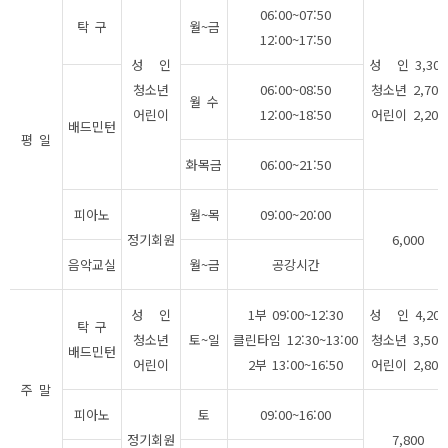
06:00~07:50
탁 구
월~금
12:00~17:50
성 인
성 인 3,300
청소년
06:00~08:50
청소년 2,700
월 수
어린이
12:00~18:50
어린이 2,200
배드민턴
평 일
화목금
06:00~21:50
피아노
월~목
09:00~20:00
정기회원
6,000
음악교실
월~금
공강시간
성 인
1부 09:00~12:30
성 인 4,200
탁 구
청소년
토~일
클린타임 12:30~13:00
청소년 3,500
배드민턴
어린이
2부 13:00~16:50
어린이 2,800
주 말
피아노
토
09:00~16:00
정기회원
7,800