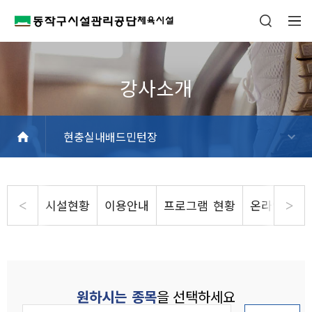
현충실내배드민턴장
흑석체육센터
동작구민체육센터
사당문화회관
상도스포츠클럽
사당종합체육관
동작삼일수영장
동작파크골프장
상도역 파크골프스테이션
현충실내배드민턴장
동작주차공원 테니스장
시설현황
이용안내
프로그램 현황
온라인 수
원하시는 종목
을 선택하세요