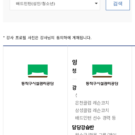
검색
* 강사 프로필 사진은 강사님의 동의하에 게재됩니다.
양재민
배드민턴(성인/
청소년)
강사이력
성미산체육관 강사
은천클럽 레슨코치
삼성클럽 레슨코치
배드민턴 선수 경력 등
담당강습반
월수금/화목 그룹/개인