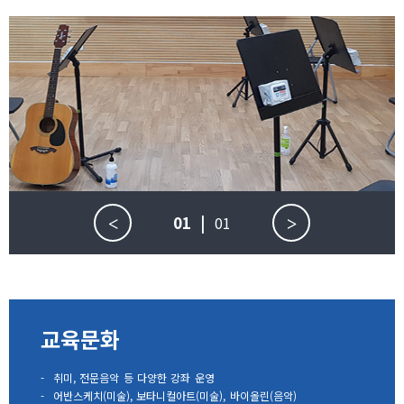
01
|
01
<
>
교육문화
-
취미, 전문음악 등 다양한 강좌 운영
-
어반스케치(미술), 보타니컬아트(미술), 바이올린(음악)