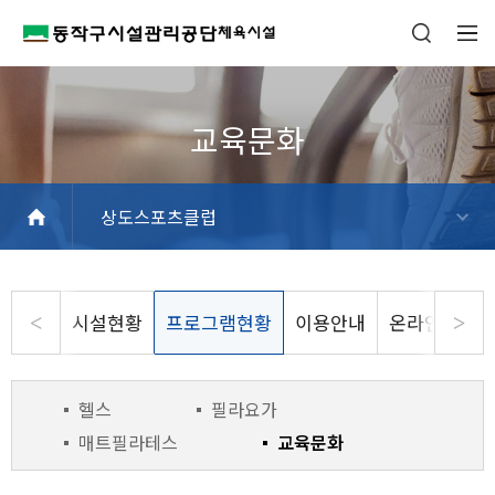
상도스포츠클럽
흑석체육센터
동작구민체육센터
사당문화회관
상도스포츠클럽
사당종합체육관
동작삼일수영장
동작파크골프장
상도역 파크골프스테이션
현충실내배드민턴장
동작주차공원 테니스장
시설현황
프로그램현황
이용안내
온라인수강신
헬스
필라요가
매트필라테스
교육문화