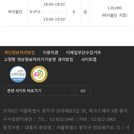
18:00~18:50
120,000
바이올린
누구나
8
금
(바이올린 지참)
19:00~19:50
개인정보처리방침
이용약관
이메일무단수집거부
고정형 영상정보처리기기운영 관리방침
사이트맵
GO
(07062) 서울특별시 동작구 보라매로5길 35, 파크스퀘어 9층 동작
구시설관리공단 / TEL : 02-832-2445 / FAX : 02-832-2963
동작구청 / 대표자 류삼영 / 서울특별시 동작구 장승배기로 70 / 사