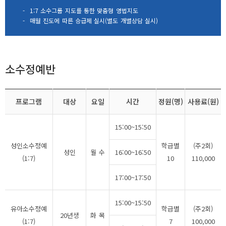
-
1:7 소수그룹 지도를 통한 맞춤형 영법지도
-
매월 진도에 따른 승급제 실시(별도 개별상담 실시)
소수정예반
프로그램
대상
요일
시간
정원(명)
사용료(원)
15:00~15:50
성인소수정예
학급별
(주2회)
성인
월 수
16:00~16:50
(1:7)
10
110,000
17:00~17:50
15:00~15:50
유아소수정예
학급별
(주2회)
20년생
화 목
(1:7)
7
100,000