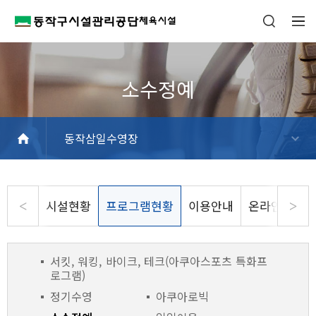
동작삼일수영장
흑석체육센터
동작구민체육센터
사당문화회관
상도스포츠클럽
사당종합체육관
동작삼일수영장
동작파크골프장
상도역 파크골프스테이션
현충실내배드민턴장
동작주차공원 테니스장
시설현황
프로그램현황
이용안내
온라인수강신
서킷, 워킹, 바이크, 테크(아쿠아스포츠 특화프
로그램)
정기수영
아쿠아로빅