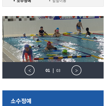
소수정예
일일이용
01
|
03
<
>
소수정예