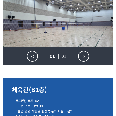
01
|
01
<
>
체육관(B1층)
배드민턴 코트 6면
-
1~3번 코트: 클럽전용
* 클럽 관련 사항은 클럽 방문하여 별도 문의