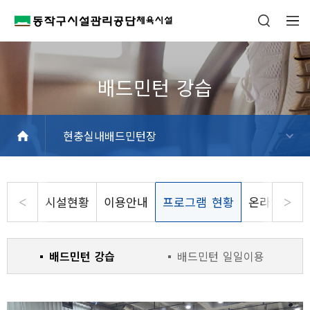
현충실내배드민턴장
흑석체육센터
동작구민체육센터
사당문화회관
상도스포츠클럽
사당종합체육관
동작삼일수영장
동작파크골프장
상도역 파크골프스테이션
현충실내배드민턴장
동작주차공원 테니스장
시설현황
이용안내
프로그램 현황
온라인 수
배드민턴 강습
배드민턴 일일이용