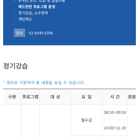
-
4~6번 코트: 강습 및 일일이용
배드민턴 프로그램 운영
-
정기강습, 소수정예
-
개인레슨
문의
02-6949-0396
정기강습
구분
프로그램
대 상
요 일
시 간
정원
08:30~09:50
월수금
10:00~11:20