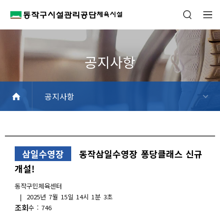
공지사항
공지사항
신규추천강좌
일정안내
FAQ
삼일수영장
동작삼일수영장 퐁당클래스 신규
개설!
작
동작구민체육센터
성
작
2025년 7월 15일 14시 1분 3초
자
성
조회
746
일