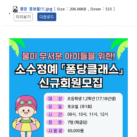
퐁당 홍보물!!!.jpg
[
Size :
206.66KB
,
Down :
515
]
미리보기
다운로드