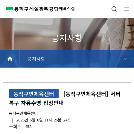
공지사항
공지사항
신규추천강좌
일정안내
FAQ
동작구민체육센터
[동작구민체육센터] 서버
복구 자유수영 입장안내
작
동작구민체육센터
성
작
2026년 6월 8일 11시 26분 24초
자
성
조회
458
일