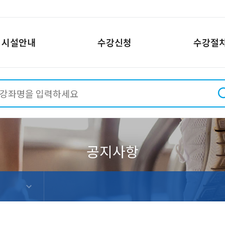
시설안내
수강신청
수강절
회관
신규추천강좌
상도스포츠클럽
PC 수강신청방법
사당종합체육관
일정안내
동작
시설현황
시설현황
시설
황
프로그램현황
프로그램현황
프로
이용안내
이용안내
이용
신청
온라인수강신청
온라인수강신청
온라
강사소개
강사소개
강사
통안내
위치 및 교통안내
위치 및 교통안내
위치