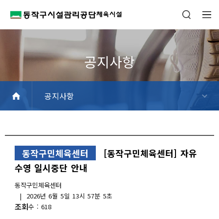
공지사항
공지사항
신규추천강좌
일정안내
FAQ
동작구민체육센터
[동작구민체육센터] 자유
수영 일시중단 안내
작
동작구민체육센터
성
작
2026년 6월 5일 13시 57분 5초
자
성
조회
618
일