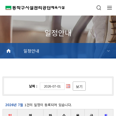
일정안내
공지사항
신규추천강좌
일정안내
FAQ
날짜 :
보기
2026년 7월
1건의 일정이 등록되어 있습니다.
일
월
화
수
목
금
토